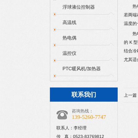
热
浮球液位控制器
若两端
高温线
温度的
热
热电偶
的 K
结合冷
温控仪
尤其适
PTC暖风机/加热器
联系我们
上一篇
咨询热线：
139-5260-7747
联系人：李经理
传 真：0523-83769812