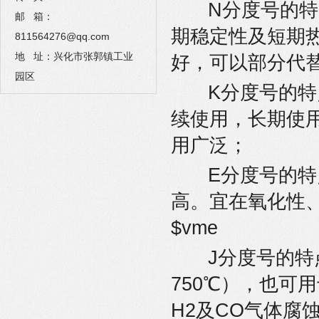
N分度号的特
邮 箱：
期稳定性及短期
811564276@qq.com
地 址：兴化市张郭镇工业
好，可以部分代
园区
K分度号的特
续使用，长期使用
用广泛；
E分度号的特
高。宜在氧化性、
$vme
J分度号的特
750℃），也可
H2及CO气体腐