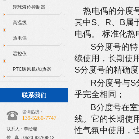
浮球液位控制器
热电偶的分度号
其中S、R、B属
高温线
电偶。 标准化热
热电偶
S分度号的特
温控仪
续使用，长期使用
S分度号的精确
PTC暖风机/加热器
R分度号与S
乎完全相同；
联系我们
B分度号在室
咨询热线：
线。它的长期使用
139-5260-7747
性气氛中使用，
联系人：李经理
传 真：0523-83769812